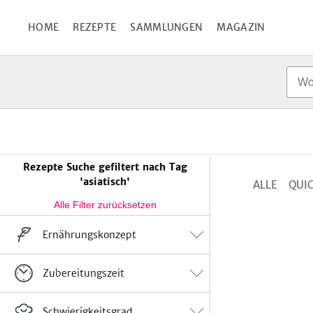
HOME
REZEPTE
SAMMLUNGEN
MAGAZIN
Rezepte Suche gefiltert nach Tag
'asiatisch'
ALLE
QUIC
Ergebnisse
eingrenzen
Ernährungskonzept
Vegan
Vegetarisch
Flexitarisch
Suppe
15
Zubereitungszeit
keine Angabe
Salate
20
Rohkost
Snacks
13
Winter
9
Einfach
82
Schwierigkeitsgrad