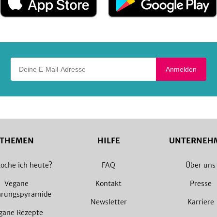
im
bei
App
Google
Store
Play
Deine E-Mail-Adresse
Anmelden
THEMEN
HILFE
UNTERNEH
oche ich heute?
FAQ
Über uns
Vegane
Kontakt
Presse
hrungspyramide
Newsletter
Karriere
gane Rezepte