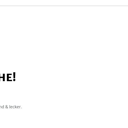
HE!
nd & lecker.