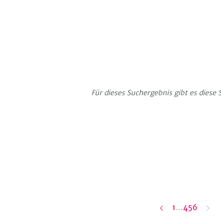
Für dieses Suchergebnis gibt es diese 
erste
Seite
Seite
letzte
1
…
4
5
6
e
Seite
Seite