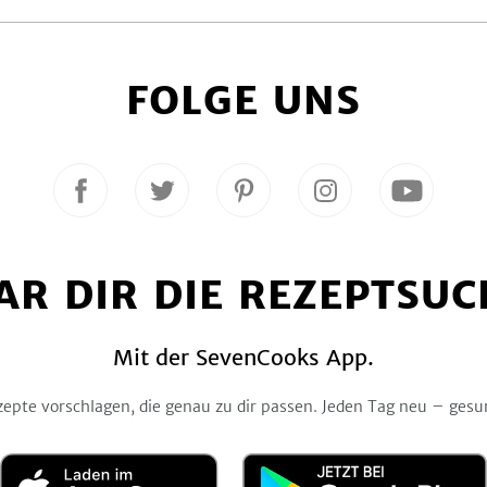
v
o
r
h
e
r
i
g
e
S
e
i
t
FOLGE UNS
Folge
Folge
Folge
Folge
Folge
uns
uns
uns
uns
uns
auf
auf
auf
auf
auf
Facebook
Twitter
Pinterest
Instagram
YouTube
AR DIR DIE REZEPTSUC
Mit der SevenCooks App.
zepte vorschlagen, die genau zu dir passen. Jeden Tag neu – gesu
Laden
Jetzt