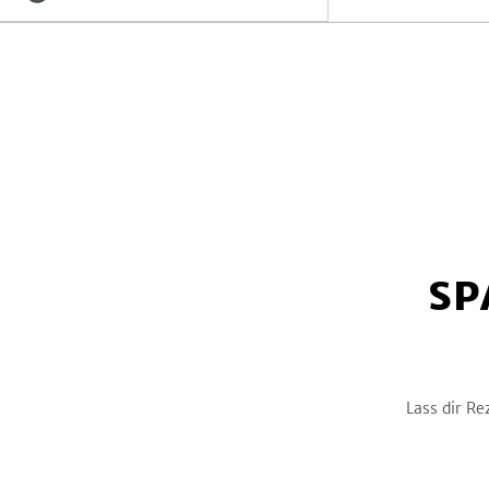
Lateinamerika
0
Österreich
0
Kohlenhydrate
-
g
Thailand
14
Türkei
0
Sonstiges Länderküche
2
Orient
0
Spanien
0
Schweiz
0
Vietnam
3
SP
Asien
92
Osteuropa & Rußland
0
Schweden
0
Lass dir Re