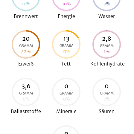
10
%
10
%
0
%
Brennwert
Energie
Wasser
be
20
13
2,8
GRAMM
GRAMM
GRAMM
42
%
17
%
1
%
Eiweiß
Fett
Kohlenhydrate
3,6
0
0
GRAMM
GRAMM
GRAMM
0
%
0
%
0
%
Ballaststoffe
Minerale
Säuren
0