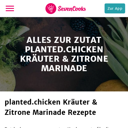
Zur App
zur
Startseite
ALLES ZUR ZUTAT
PLANTED.CHICKEN
KRÄUTER & ZITRONE
MARINADE
e,
planted.chicken Kräuter &
Zitrone Marinade Rezepte