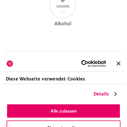
GRAMM
0
%
Alkohol
planted.chicken Kräuter & Zitrone Marinade
enthält
894
kJ
Brennwert bzw.
215
kcal
Energie pro 100 g. Das deckt
etwa
10,2
% des Tagesbedarfs. Zudem sind
20
g Eiweiß
(
41,7
% d. Tagesbedarfs),
12,9
g Fett (
17,1
%) als auch
Diese Webseite verwendet Cookies
2,8
g Kohlenhydrate (
0,8
%) enthalten.
Details
Allergene
Alle zulassen
Keine Allergene enthalten