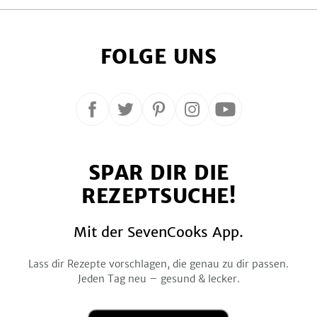
FOLGE UNS
Folge
Folge
Folge
Folge
Folge
uns
uns
uns
uns
uns
auf
auf
auf
auf
auf
SPAR DIR DIE
Facebook
Twitter
Pinterest
Instagram
YouTube
REZEPTSUCHE!
Mit der SevenCooks App.
Lass dir Rezepte vorschlagen, die genau zu dir passen.
Jeden Tag neu – gesund & lecker.