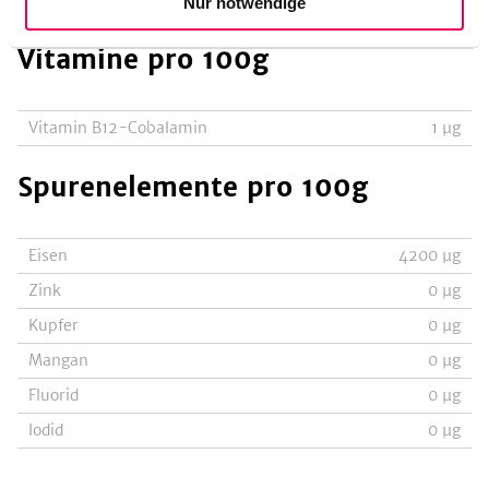
Nur notwendige
Vitamine
pro 100g
Vitamin B12-Cobalamin
1
µg
Spurenelemente
pro 100g
Eisen
4200
µg
Zink
0
µg
Kupfer
0
µg
Mangan
0
µg
Fluorid
0
µg
Iodid
0
µg