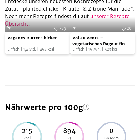
Entdecke unseren neuesten Kochrezepte für die
Zutat "
planted.chicken Kräuter & Zitrone Marinade
".
Noch mehr Rezepte findest du auf
unserer Rezepte-
Übersicht
.
529
20
Veganes
Vol
Foto:
planted
Foto:
planted
Veganes Butter Chicken
Vol au Vents –
Butter
au
vegetarisches Ragout fin
Einfach
|
1,4
Std.
|
452
kcal
Einfach
|
15
Min.
|
523
kcal
Chicken
Vents
–
vegetarisches
Ragout
fin
Nährwerte
pro 100g
215
894
0
kcal
kJ
GRAMM