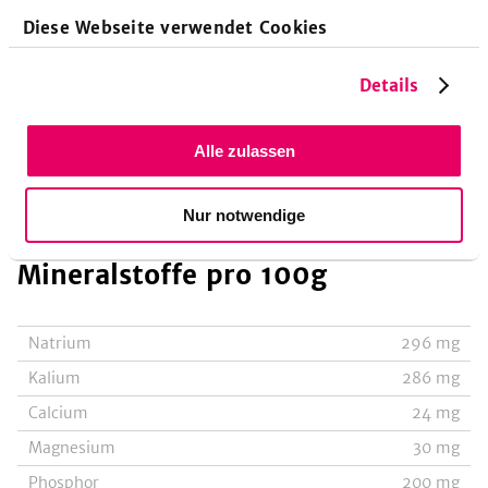
Vitamin B3-Niacinäquivalent
3600
µg
Diese Webseite verwendet Cookies
Vitamin B5-Pantothensäure
290
µg
Vitamin B6-Pyridoxin
76
µg
Details
Vitamin B7-Biotin (Vitamin H)
1.9
µg
Vitamin B9-gesamte Folsäure
33
µg
Alle zulassen
Vitamin B12-Cobalamin
8
µg
Nur notwendige
Vitamin C-Ascorbinsäure
3200
µg
Mineralstoffe
pro 100g
Natrium
296
mg
Kalium
286
mg
Calcium
24
mg
Magnesium
30
mg
Phosphor
200
mg