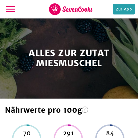
Zur App
zur
Startseite
ALLES ZUR ZUTAT
MIESMUSCHEL
e,
Nährwerte
pro 100g
70
291
84