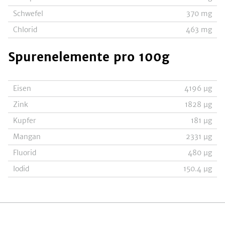
Schwefel
370
mg
Chlorid
463
mg
Spurenelemente
pro 100g
Eisen
4196
µg
Zink
1828
µg
Kupfer
181
µg
Mangan
2331
µg
Fluorid
480
µg
Iodid
150.4
µg