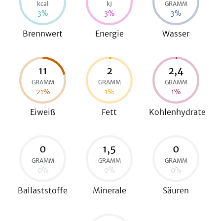
kcal
kJ
GRAMM
3
%
3
%
3
%
Brennwert
Energie
Wasser
11
2
2,4
GRAMM
GRAMM
GRAMM
21
%
1
%
1
%
Eiweiß
Fett
Kohlenhydrate
0
1,5
0
GRAMM
GRAMM
GRAMM
0
%
0
%
0
%
Ballaststoffe
Minerale
Säuren