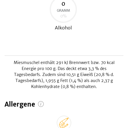
0
GRAMM
0
%
be
Alkohol
Miesmuschel
enthält
291
kJ
Brennwert bzw.
70
kcal
Energie pro 100 g. Das deckt etwa
3,3
% des
Tagesbedarfs. Zudem sind
10,51
g Eiweiß (
20,8
% d.
Tagesbedarfs),
1,955
g Fett (
1,4
%) als auch
2,37
g
Kohlenhydrate (
0,8
%) enthalten.
Allergene