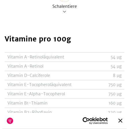
Schalentiere
Vitamine
pro 100g
Vitamin A-Retinoläquivalent
54
µg
Vitamin A-Retinol
54
µg
Vitamin D-Calciferole
8
µg
Vitamin E-Tocopheroläquivalent
750
µg
Vitamin E-Alpha-Tocopherol
750
µg
Vitamin B1-Thiamin
160
µg
Vitamin B2-Riboflavin
220
µg
Vitamin B3-Niacin, Nicotinsäure
1600
µg