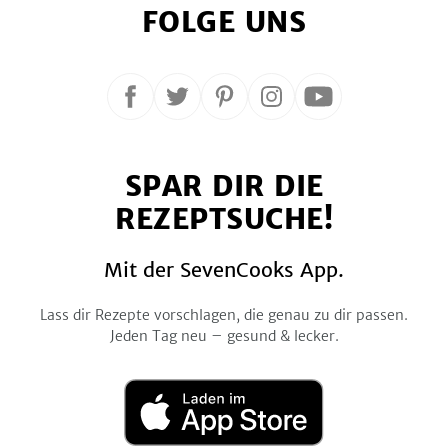
FOLGE UNS
Folge
Folge
Folge
Folge
Folge
uns
uns
uns
uns
uns
auf
auf
auf
auf
auf
SPAR DIR DIE
Facebook
Twitter
Pinterest
Instagram
YouTube
REZEPTSUCHE!
Mit der SevenCooks App.
Lass dir Rezepte vorschlagen, die genau zu dir passen.
Jeden Tag neu – gesund & lecker.
Laden
im
App