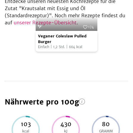
Entdecke unseren neuesten Kochrezepte für die
Zutat "
Krautsalat mit Essig und Öl
(Standardrezeptur)
". Noch mehr Rezepte findest du
auf
unserer Rezepte-Übersicht
.
174
Veganer
Foto:
planted
Veganer Coleslaw Pulled
Coleslaw
Burger
Einfach
|
1,2
Std.
|
664
kcal
Pulled
Burger
Nährwerte
pro 100g
103
430
80
kcal
kJ
GRAMM