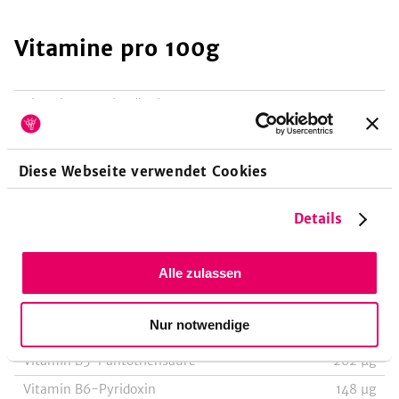
Vitamine
pro 100g
Vitamin A-Retinoläquivalent
10
µg
Vitamin A-Beta-Carotin
56
µg
Vitamin E-Tocopheroläquivalent
6653
µg
Diese Webseite verwendet Cookies
Vitamin E-Alpha-Tocopherol
6653
µg
Vitamin K-Phyllochinon
94
µg
Details
Vitamin B1-Thiamin
33
µg
Alle zulassen
Vitamin B2-Riboflavin
37
µg
Vitamin B3-Niacin, Nicotinsäure
248
µg
Nur notwendige
Vitamin B3-Niacinäquivalent
431
µg
Vitamin B5-Pantothensäure
202
µg
Vitamin B6-Pyridoxin
148
µg