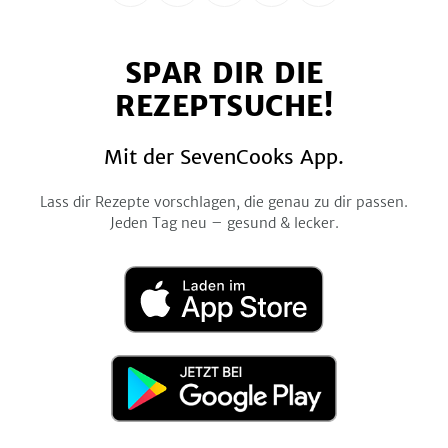
uns
uns
uns
uns
uns
auf
auf
auf
auf
auf
SPAR DIR DIE
Facebook
Twitter
Pinterest
Instagram
YouTube
REZEPTSUCHE!
Mit der SevenCooks App.
Lass dir Rezepte vorschlagen, die genau zu dir passen.
Jeden Tag neu – gesund & lecker.
Laden
im
App
Store
Jetzt
bei
Google
Play