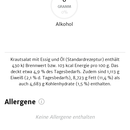
GRAMM
0
%
Alkohol
Krautsalat mit Essig und Öl (Standardrezeptur)
enthält
430
kJ
Brennwert bzw.
103
kcal
Energie pro 100 g. Das
deckt etwa
4,9
% des Tagesbedarfs. Zudem sind
1,113
g
Eiweiß (
2,1
% d. Tagesbedarfs),
8,723
g Fett (
11,4
%) als
auch
4,683
g Kohlenhydrate (
1,5
%) enthalten.
Allergene
Keine Allergene enthalten