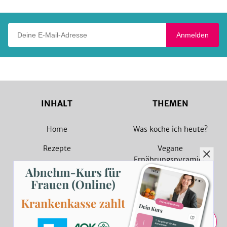
Deine E-Mail-Adresse
Anmelden
INHALT
THEMEN
Home
Was koche ich heute?
Rezepte
Vegane
Ernährungspyramide
Magazin
Vegane Rezepte
Sammlungen
Vegetarische Rezepte
Rezept Suche