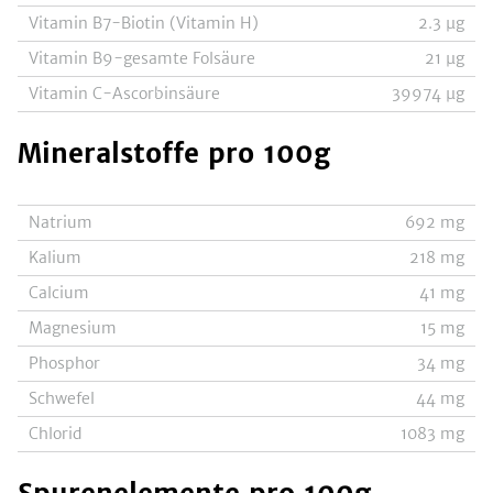
Vitamin B7-Biotin (Vitamin H)
2.3
µg
Vitamin B9-gesamte Folsäure
21
µg
Vitamin C-Ascorbinsäure
39974
µg
Mineralstoffe
pro 100g
Natrium
692
mg
Kalium
218
mg
Calcium
41
mg
Magnesium
15
mg
Phosphor
34
mg
Schwefel
44
mg
Chlorid
1083
mg