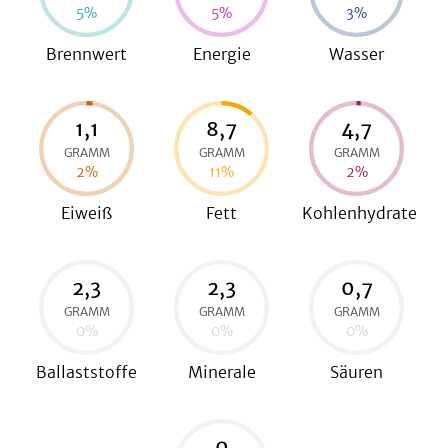
5
%
5
%
3
%
Brennwert
Energie
Wasser
be
1,1
8,7
4,7
GRAMM
GRAMM
GRAMM
2
%
11
%
2
%
Eiweiß
Fett
Kohlenhydrate
2,3
2,3
0,7
GRAMM
GRAMM
GRAMM
0
%
0
%
0
%
Ballaststoffe
Minerale
Säuren
0