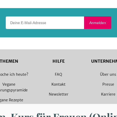
Deine E-Mail-Adresse
Anmelden
THEMEN
HILFE
UNTERNEH
oche ich heute?
FAQ
Über uns
Vegane
Kontakt
Presse
hrungspyramide
Newsletter
Karriere
gane Rezepte
arische Rezepte