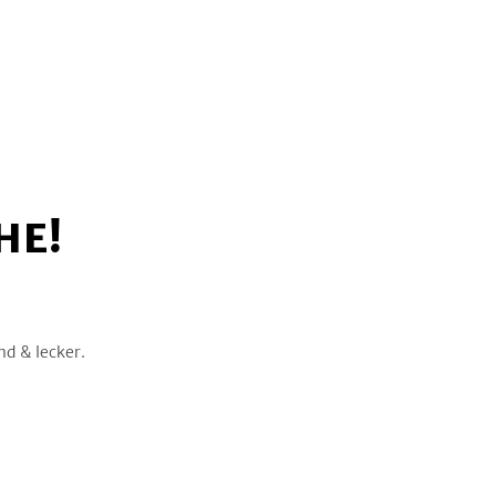
HE!
nd & lecker.