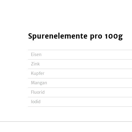
Spurenelemente
pro 100g
Eisen
Zink
Kupfer
Mangan
Fluorid
Iodid