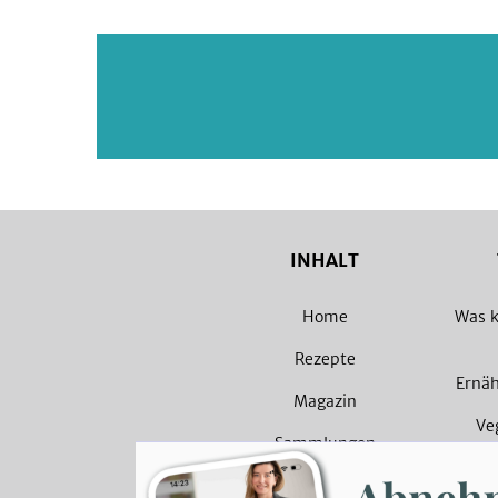
INHALT
Home
Was k
Rezepte
Ernä
Magazin
Ve
Sammlungen
Veget