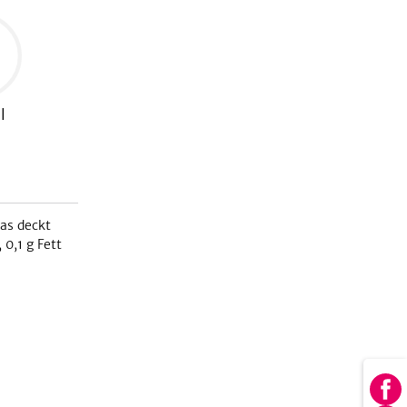
l
as deckt
,
0,1
g Fett
Au