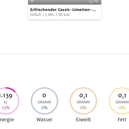
19
Erfrischender
Foto:
Simply Vegan
Erfrischender Cassis-Limetten-
Cassis-
Drink
Einfach
|
5
Min.
|
88
kcal
Limetten-
Drink
1.139
0
0,1
0,1
kJ
GRAMM
GRAMM
GRAMM
13
%
0
%
0
%
0
%
nergie
Wasser
Eiweiß
Fett