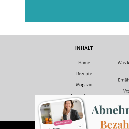
INHALT
Home
Was k
Rezepte
Ernä
Magazin
Ve
Sammlungen
Veget