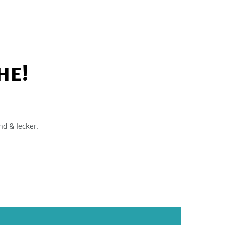
HE!
nd & lecker.