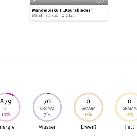
7
Mandelbiskuit
Foto:
MANI
Mandelbiskuit „Kourabiedes“
„Kourabiedes“
Mittel
|
1,4
Std.
|
412
kcal
879
70
0
0
kJ
GRAMM
GRAMM
GRAMM
10
%
3
%
0
%
0
%
nergie
Wasser
Eiweiß
Fett