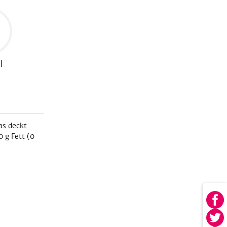
l
as deckt
0
g Fett (
0
Au
Fa
Au