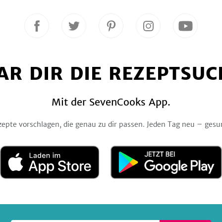
Folge
Folge
Folge
Folge
Folge
uns
uns
uns
uns
uns
auf
auf
auf
auf
auf
Facebook
Twitter
Pinterest
Instagram
YouTube
AR DIR DIE REZEPTSUC
Mit der SevenCooks App.
zepte vorschlagen, die genau zu dir passen. Jeden Tag neu – gesu
Laden
Jetzt
im
bei
App
Google
Store
Play