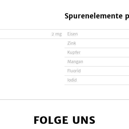
Spurenelemente
p
2
mg
Eisen
Zink
Kupfer
Mangan
Fluorid
Iodid
FOLGE UNS