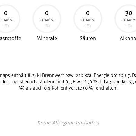
0
0
0
30
GRAMM
GRAMM
GRAMM
GRAMM
0
%
0
%
0
%
0
%
aststoffe
Minerale
Säuren
Alkoho
hnaps
enthält
879
kJ
Brennwert bzw.
210
kcal
Energie pro 100 g. D
des Tagesbedarfs. Zudem sind
0
g Eiweiß (
0
% d. Tagesbedarfs),
%) als auch
0
g Kohlenhydrate (
0
%) enthalten.
Keine Allergene enthalten